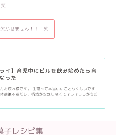
？笑
は欠かせません！！！笑
ライ】育児中にピルを飲み始めたら育
なった
んお疲れ様です。 生理って本当いいことなくないです
は体調絶不調だし、情緒が安定しなくてイライラしがちだ
菓子レシピ集