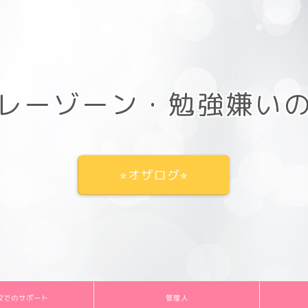
レーゾーン・勉強嫌い
⭐︎オザログ⭐︎
校でのサポート
管理人