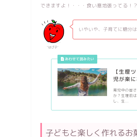
できますよ！・・・食い意地張ってる！
いやいや、子育てに糖分
“はぴ子­”
【生理ツ
児が楽に
育児中の皆さ
か？生理前
し、生...
子どもと楽しく作れるお