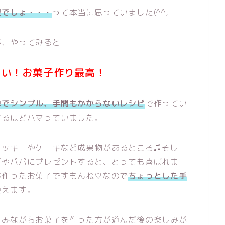
理でしょ・・・
って本当に思っていました(^^;
が、やってみると
しい！お菓子作り最高
！
単でシンプル、手間もかからないレシピ
で作ってい
するほどハマっていました。
クッキーやケーキなど成果物があるところ♫そし
ばやパパにプレゼントすると、とっても喜ばれま
が作ったお菓子ですもんね♡なので
ちょっとした手
使えます。
しみながらお菓子を作った方が遊んだ後の楽しみが