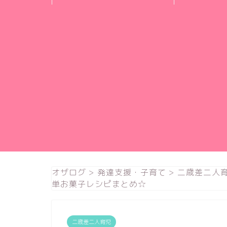
オザログ
>
発達支援・子育て
>
二歳差二人
単お菓子レシピまとめ☆
二歳差二人育児