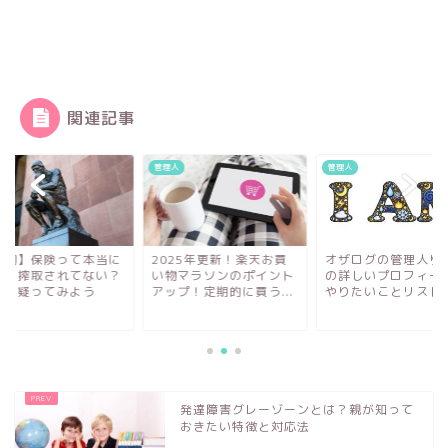
関連記事
人
管理人
管理人
節約】保険って本当に
2025年更新！楽天お買
オザログの管理人り
要？搾取されてない？
い物マラソンのポイント
の詳しいプロフィー
識を疑ってみよう
アップ！定期的に買う...
やりたいことリスト
発達障害グレーゾーンとは？親が知って
おきたい特徴と対応法