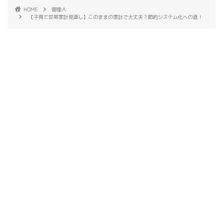
HOME
管理人
【子育て世帯家計見直し】このままの家計で大丈夫？節約システム化への道！