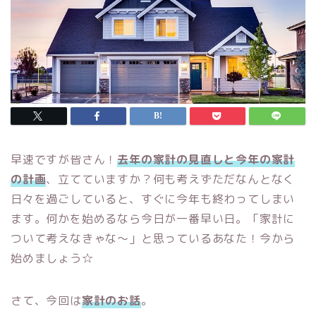
早速ですが皆さん！
去年の家計の見直しと今年の家計
の計画
、立てていますか？何も考えずただなんとなく
日々を過ごしていると、すぐに今年も終わってしまい
ます。何かを始めるなら今日が一番早い日。「家計に
ついて考えなきゃな〜」と思っているあなた！今から
始めましょう☆
さて、今回は
家計のお話
。