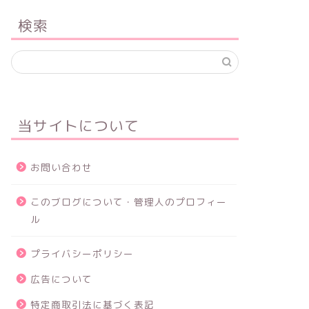
検索
当サイトについて
【学校が
子どもの発達障害の検査はどこで？
ない】不
費用は？時間は？どんな検査があ
こと
お問い合わせ
る？
このブログについて・管理人のプロフィー
ル
園・学校でのサポート
発達支援・子育
プライバシーポリシー
広告について
特定商取引法に基づく表記