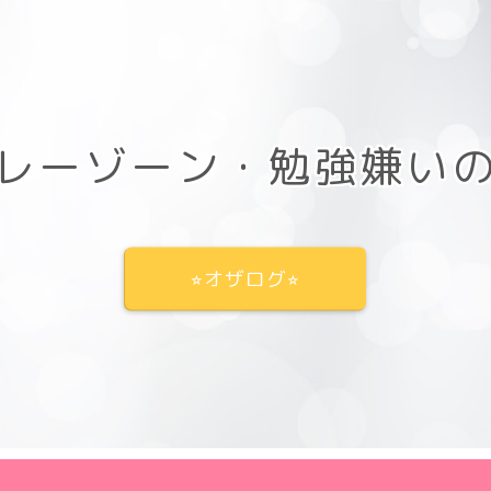
レーゾーン・勉強嫌い
⭐︎オザログ⭐︎