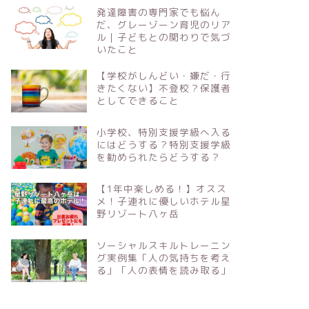
発達障害の専門家でも悩ん
だ、グレーゾーン育児のリア
ル｜子どもとの関わりで気づ
いたこと
【学校がしんどい・嫌だ・行
きたくない】不登校？保護者
としてできること
発達障害児は勉強しても無駄！？や
IQ（知
る気を失った子どもたち【学習性無
い？IQ
小学校、特別支援学級へ入る
力感】
どうする
にはどうする？特別支援学級
を勧められたらどうする？
【1年中楽しめる！】オスス
メ！子連れに優しいホテル星
野リゾート八ヶ岳
二歳差二人育児
二歳差二人育児
ソーシャルスキルトレーニン
グ実例集「人の気持ちを考え
る」「人の表情を読み取る」