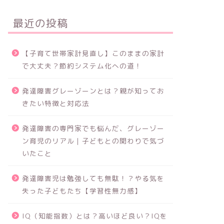
最近の投稿
幼稚園〜小学校時代に息子のおねし
夜尿症？
ょ問題で悩みまくった末路
の対策と
【子育て世帯家計見直し】このままの家計
で大丈夫？節約システム化への道！
発達障害グレーゾーンとは？親が知ってお
二歳差二人育児
園・学校でのサ
きたい特徴と対応法
発達障害の専門家でも悩んだ、グレーゾー
ン育児のリアル｜子どもとの関わりで気づ
いたこと
発達障害児は勉強しても無駄！？やる気を
失った子どもたち【学習性無力感】
【赤ちゃんの黄疸】産まれて2日3日
【今の小
で出現する新生児黄疸について
現状 現
IQ（知能指数）とは？高いほど良い？IQを
題点