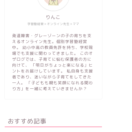
発達支援・子育て
発達支援・子育
りんこ
学習塾経営＋オンライン先生＋ママ
発達障害・グレーゾーンの子の育ちを支
えるオンライン先生。個別学習塾経営
中。 幼小中高の教員免許を持ち、学校現
場でも支援に関わってきました。 このオ
ザログでは、子育てに悩む保護者の方に
向けて、 「明日がちょっと楽になる」ヒ
発達障害
ントをお届けしています。 私自身も支援
発達障害グレーゾーンとは？親が知
ーゾーン
者であり、迷いながら子育てをしてきた
っておきたい特徴と対応法
一人。 「子どもも親も笑顔になれる関わ
関わりで
り方」を一緒に考えていきませんか？
発達支援・子育て
発達障害・グレ
おすすめ記事