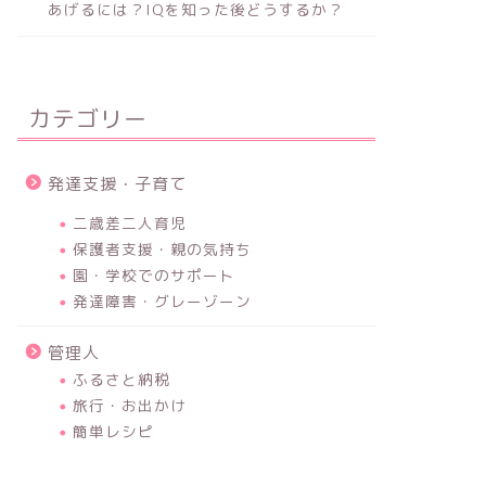
あげるには？IQを知った後どうするか？
発達支援・子育て
発達支援・子育
カテゴリー
発達支援・子育て
二歳差二人育児
保護者支援・親の気持ち
園・学校でのサポート
発達障害・グレーゾーン
知能で分断される社会？能力主義は
言葉が遅
正義か？〜メリトクラシーとは〜
管理人
なる〜言
ふるさと納税
旅行・お出かけ
簡単レシピ
発達支援・子育て
保護者支援・親