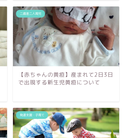
二歳差二人育児
【赤ちゃんの黄疸】産まれて2日3日
で出現する新生児黄疸について
発達支援・子育て