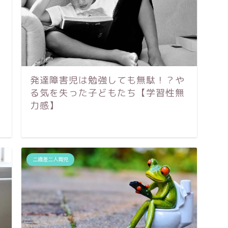
発達障害児は勉強しても無駄！？や
る気を失った子どもたち【学習性無
力感】
二歳差二人育児