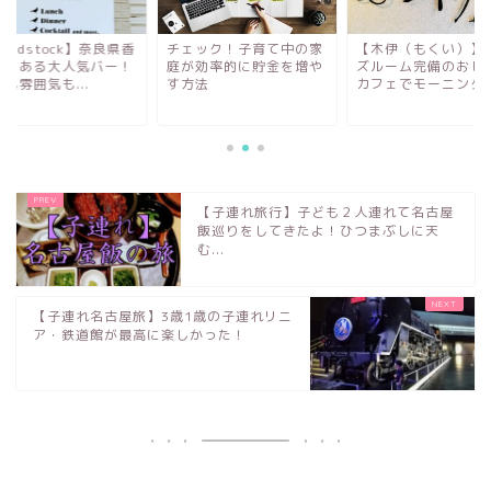
oodstock】奈良県香
チェック！子育て中の家
【木伊（もくい）】
市にある大人気バー！
庭が効率的に貯金を増や
ズルーム完備のおし
も雰囲気も...
す方法
カフェでモーニング
【子連れ旅行】子ども２人連れて名古屋
飯巡りをしてきたよ！ひつまぶしに天
む...
【子連れ名古屋旅】3歳1歳の子連れリニ
ア・鉄道館が最高に楽しかった！