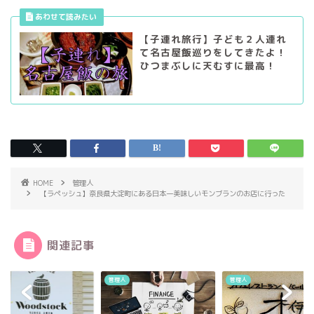
【子連れ旅行】子ども２人連れ
て名古屋飯巡りをしてきたよ！
ひつまぶしに天むすに最高！
HOME
管理人
【ラペッシュ】奈良県大淀町にある日本一美味しいモンブランのお店に行った
関連記事
人
管理人
管理人