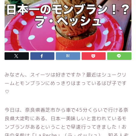
みなさん、スイーツは好きですか？最近はシュークリ
ームとモンブランにめっきりはまっているはぴ子です
♡
今日は、奈良県香芝市から車で45分くらいで行ける奈
良県大淀町にある、日本一美味しいと言われているモ
ンブランがあるということで早速行ってきました！お
店の名前は「La Peche」（ラ・ペッシュ）。知る人ぞ